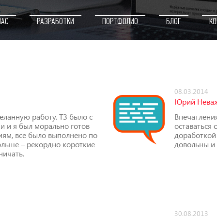
НАС
РАЗРАБОТКИ
ПОРТФОЛИО
БЛОГ
КО
08.03.2014
Юрий Нева
ланную работу. ТЗ было с
Впечатления
 и я был морально готов
оставаться 
иям, все было выполнено по
доработкой 
больше – рекордно короткие
довольны и
ничать.
30.08.2013